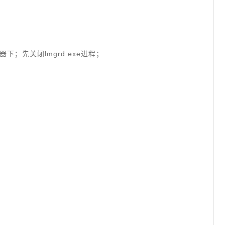
务管理器下；先关闭lmgrd.exe进程；