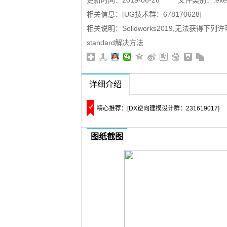
更新时间：2019-06-26
文件类别：.exe
09:03:29
相关信息：[UG技术群：678170628]
相关说明：Solidworks2019,无法获得下列许可s
standard解决方法
详细介绍
精心推荐：[DX逆向建模设计群：231619017]
图纸截图