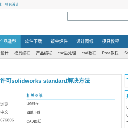
载
模具设计
产品造型
软件下载
钣金焊件
设计图纸
模具教程
具设计
模具编程
产品编程
cnc后处理
cad教程
Proe教程
S
许可solidworks standard解决方法
相关图纸
线浏览
UG教程
体中文
图纸下载
76806
CAD图纸