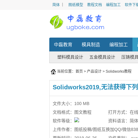
简体
｜
图纸模型
教程文档
编程加工
软件下
中磊教育
模具制造
编程加工
塑料模具设计
五金模具设计
压铸模
当前位置：
首页
>
产品设计
>
Solidworks教程
Solidworks2019,无法获得下列
文件大小：
100 MB
文档格式：
图文教程
打开方式：
在
软件等级：
资料语言：
简
上传作者：
图纸投稿/图纸互换加QQ/微信8386